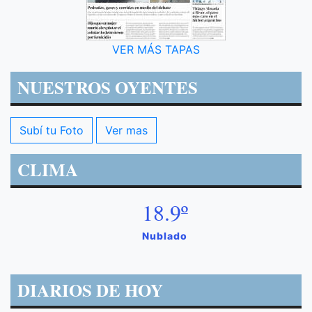
VER MÁS TAPAS
NUESTROS OYENTES
Subí tu Foto
Ver mas
CLIMA
18.9º
Nublado
DIARIOS DE HOY