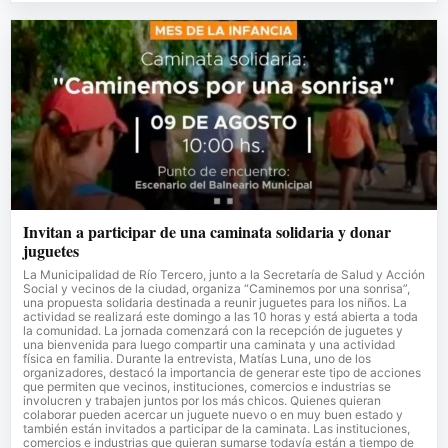
Invitan a participar de una caminata solidaria y donar
juguetes
La Municipalidad de Río Tercero, junto a la Secretaría de Salud y Acción
Social y vecinos de la ciudad, organiza “Caminemos por una sonrisa”,
una propuesta solidaria destinada a reunir juguetes para los niños. La
actividad se realizará este domingo a las 10 horas y está abierta a toda
la comunidad. La jornada comenzará con la recepción de juguetes y
una bienvenida para luego compartir una caminata y una actividad
física en familia. Durante la entrevista, Matías Luna, uno de los
organizadores, destacó la importancia de generar este tipo de acciones
que permiten que vecinos, instituciones, comercios e industrias se
involucren y trabajen juntos por los más chicos. Quienes quieran
colaborar pueden acercar un juguete nuevo o en muy buen estado y
también están invitados a participar de la caminata. Las instituciones,
comercios e industrias que quieran sumarse todavía están a tiempo de