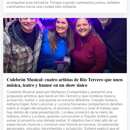
acompañar esta iniciativa. Porque cuando caminamos juntos, también
caminamos hacia una ciudad más solidaria.
Culebrón Musical: cuatro artistas de Río Tercero que unen
música, teatro y humor en un show único
Culebrón Musical pasó por Mañanas Compartidas y presentó una
propuesta artística que nació en Río Tercero y que combina música,
actuación, humor y una puesta en escena diferente. Claudio Gottero,
Adriana Esper, Ariel Lencinas y Luciana Novarese compartieron detalles
sobre el origen del proyecto, el proceso creativo y todo el trabajo que
hay detrás de cada presentación. La idea comenzó de la mano de
Adriana, Ariel y Luciana, quienes convocaron a Claudio Gottero para
sumar al proyecto una mirada teatral. El objetivo fue ir más allá de un
espectáculo musical y construir una historia en escena, incorporando
personajes, vínculos, movimientos y actuación. Gottero explicó que el