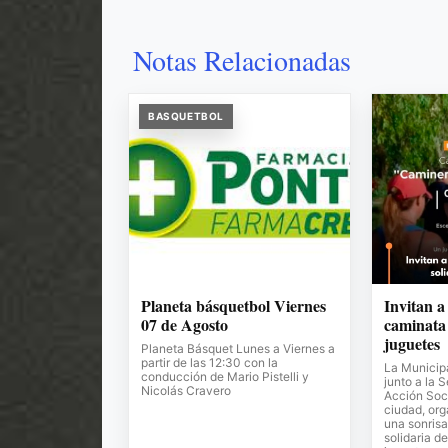
Notas Relacionadas
BASQUETBOL
Planeta básquetbol Viernes
Invitan a
07 de Agosto
caminata 
juguetes
Planeta Básquet Lunes a Viernes a
partir de las 12:30 con la
La Municipa
conducción de Mario Pistelli y
junto a la 
Nicolás Cravero
Acción Soci
ciudad, or
una sonrisa
solidaria de