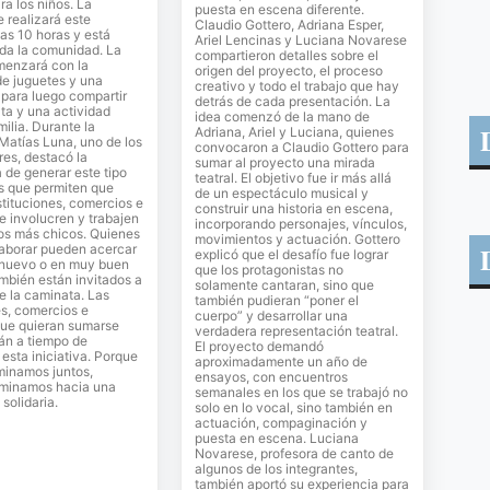
ra los niños. La
puesta en escena diferente.
e realizará este
Claudio Gottero, Adriana Esper,
as 10 horas y está
Ariel Lencinas y Luciana Novarese
oda la comunidad. La
compartieron detalles sobre el
menzará con la
origen del proyecto, el proceso
de juguetes y una
creativo y todo el trabajo que hay
para luego compartir
detrás de cada presentación. La
ta y una actividad
idea comenzó de la mano de
milia. Durante la
Adriana, Ariel y Luciana, quienes
 Matías Luna, uno de los
convocaron a Claudio Gottero para
es, destacó la
sumar al proyecto una mirada
 de generar este tipo
teatral. El objetivo fue ir más allá
s que permiten que
de un espectáculo musical y
stituciones, comercios e
construir una historia en escena,
se involucren y trabajen
incorporando personajes, vínculos,
los más chicos. Quienes
movimientos y actuación. Gottero
laborar pueden acercar
explicó que el desafío fue lograr
 nuevo o en muy buen
que los protagonistas no
mbién están invitados a
solamente cantaran, sino que
de la caminata. Las
también pudieran “poner el
es, comercios e
cuerpo” y desarrollar una
que quieran sumarse
verdadera representación teatral.
án a tiempo de
El proyecto demandó
sta iniciativa. Porque
aproximadamente un año de
inamos juntos,
ensayos, con encuentros
minamos hacia una
semanales en los que se trabajó no
solidaria.
solo en lo vocal, sino también en
actuación, compaginación y
puesta en escena. Luciana
Novarese, profesora de canto de
algunos de los integrantes,
también aportó su experiencia para