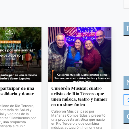
 participar de una
Culebrón Musical: cuatro
solidaria y donar
artistas de Río Tercero que
unen música, teatro y humor
en un show único
lidad de Río Tercero,
Secretaría de Salud y
Culebrón Musical pasó por
al y vecinos de la
Mañanas Compartidas y presentó
ganiza “Caminemos por
una propuesta artística que nació
”, una propuesta
en Río Tercero y que combina
stinada a reunir
música, actuación, humor y una