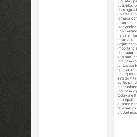
juguetes pa
actividad s
domingo a l
abierta a t
jornada co
recepción 
bienvenida 
una camina
física en fa
entrevista,
organizador
importancia
de accione
vecinos, in
industrias 
juntos por 
quieran co
un juguete
estado y ta
participar 
institucion
industrias 
todavía est
acompañar e
cuando cam
también ca
ciudad más 