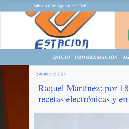
43 - FACEBOOK: Estacionurbana Radiourbana - TWITTER: @fmradiourb
Sábado 8 de Agosto de 2026
INICIO
PROGRAMACIÓN
A
2 de julio de 2024
Raquel Martínez: por 180
recetas electrónicas y en