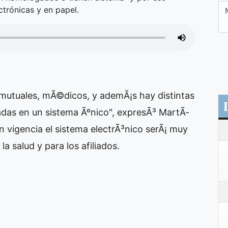
ctrónicas y en papel.
 mutuales, mÃ©dicos, y ademÃ¡s hay distintas
das en un sistema Ãºnico", expresÃ³ MartÃ­
 vigencia el sistema electrÃ³nico serÃ¡ muy
la salud y para los afiliados.