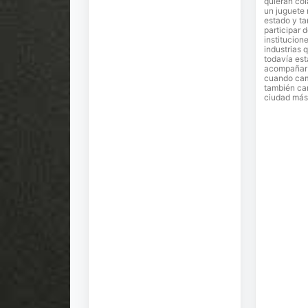
quieran co
un juguete
estado y ta
participar 
institucion
industrias 
todavía est
acompañar e
cuando cam
también ca
ciudad más 