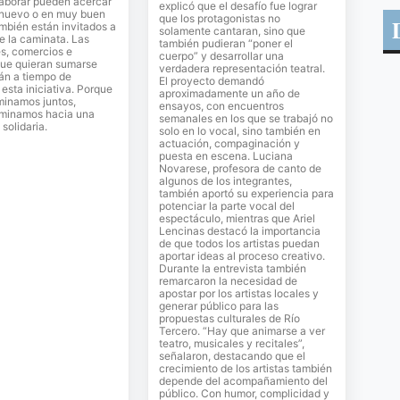
laborar pueden acercar
explicó que el desafío fue lograr
 nuevo o en muy buen
que los protagonistas no
mbién están invitados a
solamente cantaran, sino que
de la caminata. Las
también pudieran “poner el
es, comercios e
cuerpo” y desarrollar una
que quieran sumarse
verdadera representación teatral.
án a tiempo de
El proyecto demandó
sta iniciativa. Porque
aproximadamente un año de
inamos juntos,
ensayos, con encuentros
minamos hacia una
semanales en los que se trabajó no
solidaria.
solo en lo vocal, sino también en
actuación, compaginación y
puesta en escena. Luciana
Novarese, profesora de canto de
algunos de los integrantes,
también aportó su experiencia para
potenciar la parte vocal del
espectáculo, mientras que Ariel
Lencinas destacó la importancia
de que todos los artistas puedan
aportar ideas al proceso creativo.
Durante la entrevista también
remarcaron la necesidad de
apostar por los artistas locales y
generar público para las
propuestas culturales de Río
Tercero. “Hay que animarse a ver
teatro, musicales y recitales”,
señalaron, destacando que el
crecimiento de los artistas también
depende del acompañamiento del
público. Con humor, complicidad y