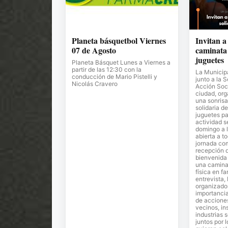
Planeta básquetbol Viernes
Invitan a
07 de Agosto
caminata 
juguetes
Planeta Básquet Lunes a Viernes a
partir de las 12:30 con la
La Municipa
conducción de Mario Pistelli y
junto a la 
Nicolás Cravero
Acción Soci
ciudad, or
una sonrisa
solidaria de
juguetes pa
actividad s
domingo a l
abierta a t
jornada co
recepción 
bienvenida 
una camina
física en fa
entrevista,
organizador
importancia
de accione
vecinos, in
industrias 
juntos por 