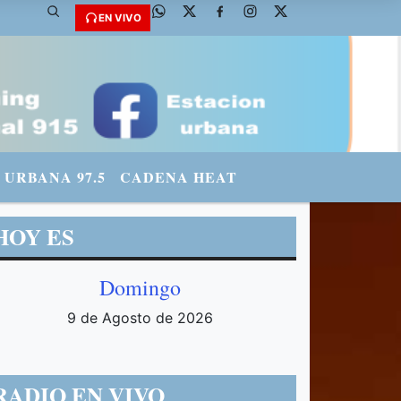
 @fmradiourbana - INSTAGRAM: urbanario3 WHATSAPP: 3571569969
EN VIVO
URBANA 97.5
CADENA HEAT
HOY ES
Domingo
9 de Agosto de 2026
RADIO EN VIVO