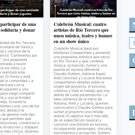
 participar de una
Culebrón Musical: cuatro
solidaria y donar
artistas de Río Tercero que
unen música, teatro y humor
en un show único
lidad de Río Tercero,
Secretaría de Salud y
Culebrón Musical pasó por
al y vecinos de la
Mañanas Compartidas y presentó
ganiza “Caminemos por
una propuesta artística que nació
”, una propuesta
en Río Tercero y que combina
stinada a reunir
música, actuación, humor y una
ra los niños. La
puesta en escena diferente.
e realizará este
Claudio Gottero, Adriana Esper,
as 10 horas y está
Ariel Lencinas y Luciana Novarese
oda la comunidad. La
compartieron detalles sobre el
menzará con la
origen del proyecto, el proceso
de juguetes y una
creativo y todo el trabajo que hay
para luego compartir
detrás de cada presentación. La
ta y una actividad
idea comenzó de la mano de
milia. Durante la
Adriana, Ariel y Luciana, quienes
 Matías Luna, uno de los
convocaron a Claudio Gottero para
es, destacó la
sumar al proyecto una mirada
 de generar este tipo
teatral. El objetivo fue ir más allá
s que permiten que
de un espectáculo musical y
stituciones, comercios e
construir una historia en escena,
se involucren y trabajen
incorporando personajes, vínculos,
los más chicos. Quienes
movimientos y actuación. Gottero