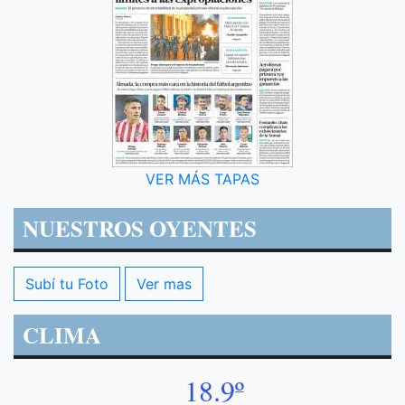
VER MÁS TAPAS
NUESTROS OYENTES
Subí tu Foto
Ver mas
CLIMA
18.9º