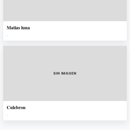
Matias luna
.
SIN IMAGEN
Culebron
.