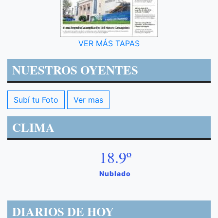
VER MÁS TAPAS
NUESTROS OYENTES
Subí tu Foto
Ver mas
CLIMA
18.9º
Nublado
DIARIOS DE HOY