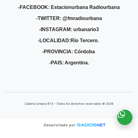
-FACEBOOK: Estacionurbana Radiourbana
-TWITTER: @fmradiourbana
-INSTAGRAM: urbanario3
-LOCALIDAD:Río Tercero.
-PROVINCIA: Córdoba
-PAIS: Argentina.
Cadena Urbana ​97.5 - Todos los derechos reservados © 2026
Desarrollado por
', {'name':'b'}); ga('b.send', 'pageview');