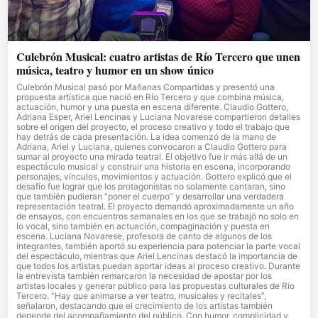
Culebrón Musical: cuatro artistas de Río Tercero que unen
música, teatro y humor en un show único
Culebrón Musical pasó por Mañanas Compartidas y presentó una
propuesta artística que nació en Río Tercero y que combina música,
actuación, humor y una puesta en escena diferente. Claudio Gottero,
Adriana Esper, Ariel Lencinas y Luciana Novarese compartieron detalles
sobre el origen del proyecto, el proceso creativo y todo el trabajo que
hay detrás de cada presentación. La idea comenzó de la mano de
Adriana, Ariel y Luciana, quienes convocaron a Claudio Gottero para
sumar al proyecto una mirada teatral. El objetivo fue ir más allá de un
espectáculo musical y construir una historia en escena, incorporando
personajes, vínculos, movimientos y actuación. Gottero explicó que el
desafío fue lograr que los protagonistas no solamente cantaran, sino
que también pudieran “poner el cuerpo” y desarrollar una verdadera
representación teatral. El proyecto demandó aproximadamente un año
de ensayos, con encuentros semanales en los que se trabajó no solo en
lo vocal, sino también en actuación, compaginación y puesta en
escena. Luciana Novarese, profesora de canto de algunos de los
integrantes, también aportó su experiencia para potenciar la parte vocal
del espectáculo, mientras que Ariel Lencinas destacó la importancia de
que todos los artistas puedan aportar ideas al proceso creativo. Durante
la entrevista también remarcaron la necesidad de apostar por los
artistas locales y generar público para las propuestas culturales de Río
Tercero. “Hay que animarse a ver teatro, musicales y recitales”,
señalaron, destacando que el crecimiento de los artistas también
depende del acompañamiento del público. Con humor, complicidad y