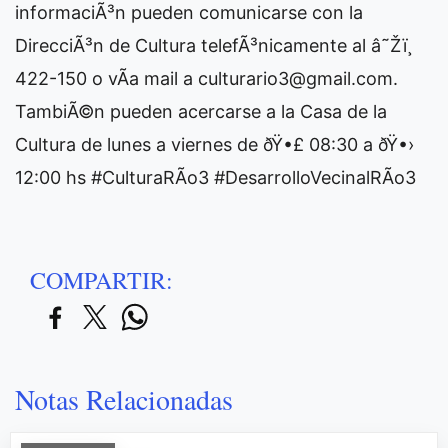
informaciÃ³n pueden comunicarse con la
DirecciÃ³n de Cultura telefÃ³nicamente al â˜Žï¸
422-150 o vÃ­a mail a
culturario3@gmail.com
.
TambiÃ©n pueden acercarse a la Casa de la
Cultura de lunes a viernes de ðŸ•£ 08:30 a ðŸ•›
12:00 hs #CulturaRÃ­o3 #DesarrolloVecinalRÃ­o3
COMPARTIR:
Notas Relacionadas