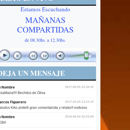
Estamos Escuchando
MAÑANAS
COMPARTIDAS
de 08.30hs. a 12.30hs.
DEJA UN MENSAJE