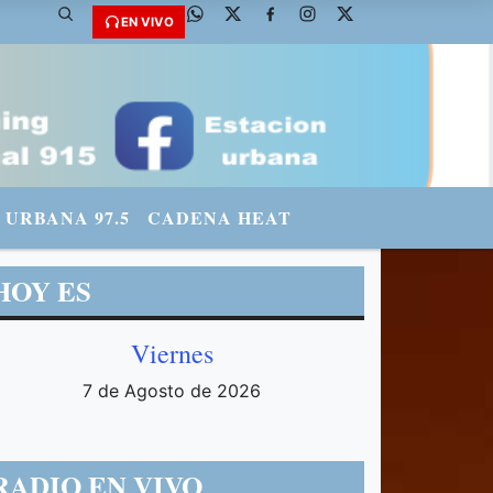
@fmradiourbana - INSTAGRAM: urbanario3 WHATSAPP: 3571569969
EN VIVO
URBANA 97.5
CADENA HEAT
HOY ES
Viernes
7 de Agosto de 2026
RADIO EN VIVO