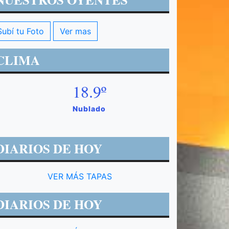
Subí tu Foto
Ver mas
CLIMA
18.9º
Nublado
DIARIOS DE HOY
VER MÁS TAPAS
DIARIOS DE HOY