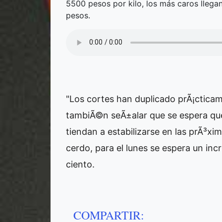
5500 pesos por kilo, los más caros llega
pesos.
"Los cortes han duplicado prÃ¡cticam
tambiÃ©n seÃ±alar que se espera que
tiendan a estabilizarse en las prÃ³xi
cerdo, para el lunes se espera un inc
ciento.
COMPARTIR: