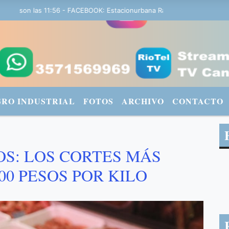
y son las 11:56 - FACEBOOK: Estacionurbana Radiourbana - TWITTER: 
GRO INDUSTRIAL
FOTOS
ARCHIVO
CONTACTO
S: LOS CORTES MÁS
00 PESOS POR KILO