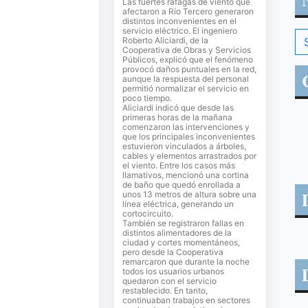
Las fuertes ráfagas de viento que
afectaron a Río Tercero generaron
distintos inconvenientes en el
servicio eléctrico. El ingeniero
Roberto Aliciardi, de la
Cooperativa de Obras y Servicios
Públicos, explicó que el fenómeno
provocó daños puntuales en la red,
aunque la respuesta del personal
permitió normalizar el servicio en
poco tiempo.
Aliciardi indicó que desde las
primeras horas de la mañana
comenzaron las intervenciones y
que los principales inconvenientes
estuvieron vinculados a árboles,
cables y elementos arrastrados por
el viento. Entre los casos más
llamativos, mencionó una cortina
de baño que quedó enrollada a
unos 13 metros de altura sobre una
línea eléctrica, generando un
cortocircuito.
También se registraron fallas en
distintos alimentadores de la
ciudad y cortes momentáneos,
pero desde la Cooperativa
remarcaron que durante la noche
todos los usuarios urbanos
quedaron con el servicio
restablecido. En tanto,
continuaban trabajos en sectores