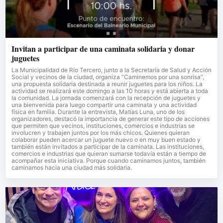
Invitan a participar de una caminata solidaria y donar
juguetes
La Municipalidad de Río Tercero, junto a la Secretaría de Salud y Acción
Social y vecinos de la ciudad, organiza “Caminemos por una sonrisa”,
una propuesta solidaria destinada a reunir juguetes para los niños. La
actividad se realizará este domingo a las 10 horas y está abierta a toda
la comunidad. La jornada comenzará con la recepción de juguetes y
una bienvenida para luego compartir una caminata y una actividad
física en familia. Durante la entrevista, Matías Luna, uno de los
organizadores, destacó la importancia de generar este tipo de acciones
que permiten que vecinos, instituciones, comercios e industrias se
involucren y trabajen juntos por los más chicos. Quienes quieran
colaborar pueden acercar un juguete nuevo o en muy buen estado y
también están invitados a participar de la caminata. Las instituciones,
comercios e industrias que quieran sumarse todavía están a tiempo de
acompañar esta iniciativa. Porque cuando caminamos juntos, también
caminamos hacia una ciudad más solidaria.