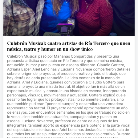
Culebrón Musical: cuatro artistas de Río Tercero que unen
música, teatro y humor en un show único
Culebrón Musical pasó por Mañanas Compartidas y presentó una
propuesta artística que nació en Río Tercero y que combina música,
actuación, humor y una puesta en escena diferente. Claudio Gottero,
Adriana Esper, Ariel Lencinas y Luciana Novarese compartieron detalles
sobre el origen del proyecto, el proceso creativo y todo el trabajo que
hay detrás de cada presentación. La idea comenzó de la mano de
Adriana, Ariel y Luciana, quienes convocaron a Claudio Gottero para
sumar al proyecto una mirada teatral. El objetivo fue ir más allá de un
espectáculo musical y construir una historia en escena, incorporando
personajes, vínculos, movimientos y actuación. Gottero explicó que el
desafío fue lograr que los protagonistas no solamente cantaran, sino
que también pudieran “poner el cuerpo” y desarrollar una verdadera
representación teatral. El proyecto demandó aproximadamente un año
de ensayos, con encuentros semanales en los que se trabajó no solo en
lo vocal, sino también en actuación, compaginación y puesta en
escena. Luciana Novarese, profesora de canto de algunos de los
integrantes, también aportó su experiencia para potenciar la parte vocal
del espectáculo, mientras que Ariel Lencinas destacó la importancia de
que todos los artistas puedan aportar ideas al proceso creativo. Durante