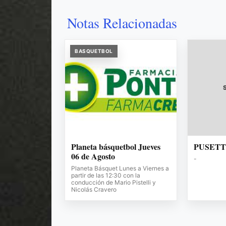
Notas Relacionadas
BASQUETBOL
Planeta básquetbol Jueves
PUSET
06 de Agosto
-
Planeta Básquet Lunes a Viernes a
partir de las 12:30 con la
conducción de Mario Pistelli y
Nicolás Cravero