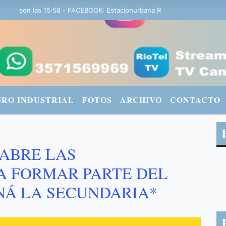
 son las 15:58 - FACEBOOK: Estacionurbana Radiourbana - TWITTER: 
GRO INDUSTRIAL
FOTOS
ARCHIVO
CONTACTO
 ABRE LAS
A FORMAR PARTE DEL
Á LA SECUNDARIA*