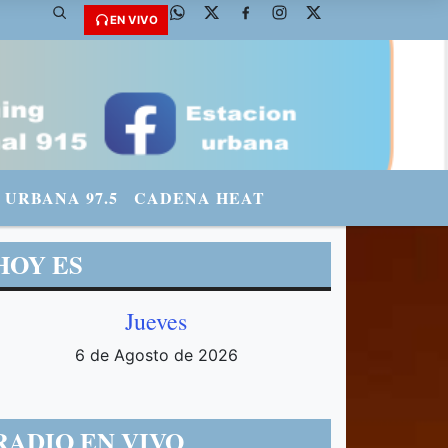
@fmradiourbana - INSTAGRAM: urbanario3 WHATSAPP: 3571569969
EN VIVO
URBANA 97.5
CADENA HEAT
HOY ES
Jueves
6 de Agosto de 2026
RADIO EN VIVO