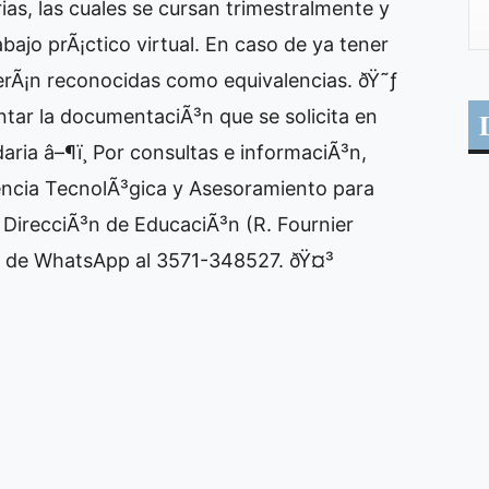
as, las cuales se cursan trimestralmente y
ajo prÃ¡ctico virtual. En caso de ya tener
erÃ¡n reconocidas como equivalencias. ðŸ˜ƒ
ntar la documentaciÃ³n que se solicita en
ia â–¶ï¸ Por consultas e informaciÃ³n,
encia TecnolÃ³gica y Asesoramiento para
a DirecciÃ³n de EducaciÃ³n (R. Fournier
s de WhatsApp al 3571-348527. ðŸ¤³