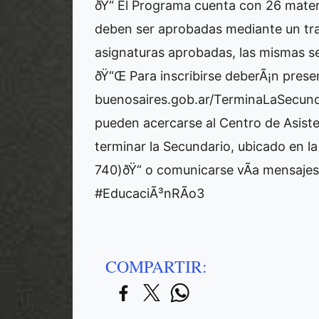
ðŸ“ El Programa cuenta con 26 materi
deben ser aprobadas mediante un trab
asignaturas aprobadas, las mismas s
ðŸ“Œ Para inscribirse deberÃ¡n prese
buenosaires.gob.ar/TerminaLaSecundar
pueden acercarse al Centro de Asist
terminar la Secundario, ubicado en l
740)ðŸ“ o comunicarse vÃ­a mensaje
#EducaciÃ³nRÃ­o3
COMPARTIR: