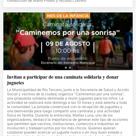
conducción de Mario Pistelli y Nicolás Cravero
Invitan a participar de una caminata solidaria y donar
juguetes
La Municipalidad de Río Tercero, junto a la Secretaría de Salud y Acción
Social y vecinos de la ciudad, organiza “Caminemos por una sonrisa”,
una propuesta solidaria destinada a reunir juguetes para los niños. La
actividad se realizará este domingo a las 10 horas y está abierta a toda
la comunidad. La jornada comenzará con la recepción de juguetes y
una bienvenida para luego compartir una caminata y una actividad
física en familia. Durante la entrevista, Matías Luna, uno de los
organizadores, destacó la importancia de generar este tipo de acciones
que permiten que vecinos, instituciones, comercios e industrias se
involucren y trabajen juntos por los más chicos. Quienes quieran
colaborar pueden acercar un juguete nuevo o en muy buen estado y