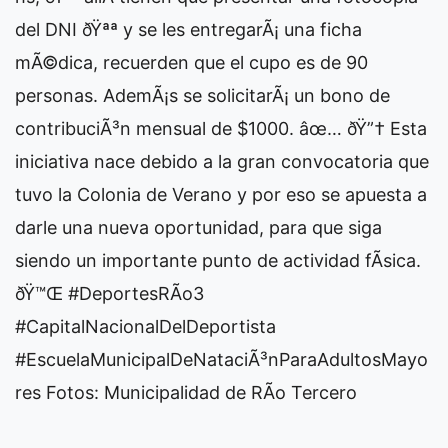
del DNI ðŸªª y se les entregarÃ¡ una ficha
mÃ©dica, recuerden que el cupo es de 90
personas. AdemÃ¡s se solicitarÃ¡ un bono de
contribuciÃ³n mensual de $1000. âœ… ðŸ”† Esta
iniciativa nace debido a la gran convocatoria que
tuvo la Colonia de Verano y por eso se apuesta a
darle una nueva oportunidad, para que siga
siendo un importante punto de actividad fÃ­sica.
ðŸ™Œ #DeportesRÃ­o3
#CapitalNacionalDelDeportista
#EscuelaMunicipalDeNataciÃ³nParaAdultosMayo
res Fotos: Municipalidad de RÃ­o Tercero