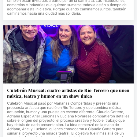
también están invitados a participar de la caminata. Las instituciones,
comercios e industrias que quieran sumarse todavía están a tiempo de
acompañar esta iniciativa. Porque cuando caminamos juntos, también
caminamos hacia una ciudad más solidaria.
Culebrón Musical: cuatro artistas de Río Tercero que unen
música, teatro y humor en un show único
Culebrón Musical pasó por Mañanas Compartidas y presentó una
propuesta artística que nació en Río Tercero y que combina música,
actuación, humor y una puesta en escena diferente. Claudio Gottero,
Adriana Esper, Ariel Lencinas y Luciana Novarese compartieron detalles
sobre el origen del proyecto, el proceso creativo y todo el trabajo que
hay detrás de cada presentación. La idea comenzó de la mano de
Adriana, Ariel y Luciana, quienes convocaron a Claudio Gottero para
sumar al proyecto una mirada teatral. El objetivo fue ir más allá de un