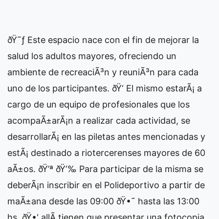
ðŸ˜ƒ Este espacio nace con el fin de mejorar la
salud los adultos mayores, ofreciendo un
ambiente de recreaciÃ³n y reuniÃ³n para cada
uno de los participantes. ðŸ‘ El mismo estarÃ¡ a
cargo de un equipo de profesionales que los
acompaÃ±arÃ¡n a realizar cada actividad, se
desarrollarÃ¡ en las piletas antes mencionadas y
estÃ¡ destinado a riotercerenses mayores de 60
aÃ±os. ðŸ’ª ðŸ‘‰ Para participar de la misma se
deberÃ¡n inscribir en el Polideportivo a partir de
maÃ±ana desde las 09:00 ðŸ•˜ hasta las 13:00
hs, ðŸ•‘ allÃ­ tienen que presentar una fotocopia