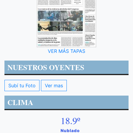
VER MÁS TAPAS
NUESTROS OYENTES
Subí tu Foto
Ver mas
CLIMA
18.9º
Nublado