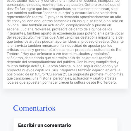
espectáculo musical y construir una historia en escena, incorporando
personajes, vínculos, movimientos y actuación. Gottero explicó que el
desafío fue lograr que los protagonistas no solamente cantaran, sino
que también pudieran “poner el cuerpo” y desarrollar una verdadera
representación teatral. El proyecto demandó aproximadamente un año
de ensayos, con encuentros semanales en los que se trabajó no solo en
lo vocal, sino también en actuación, compaginación y puesta en
escena. Luciana Novarese, profesora de canto de algunos de los
integrantes, también aportó su experiencia para potenciar la parte vocal
del espectáculo, mientras que Ariel Lencinas destacó la importancia de
que todos los artistas puedan aportar ideas al proceso creativo. Durante
la entrevista también remarcaron la necesidad de apostar por los
artistas locales y generar público para las propuestas culturales de Río
Tercero. “Hay que animarse a ver teatro, musicales y recitales”,
señalaron, destacando que el crecimiento de los artistas también
depende del acompañamiento del público. Con humor, complicidad y
mucho trabajo detrás, Culebrón Musical busca seguir creciendo y ya
proyecta nuevos capítulos. Sus integrantes también dejaron abierta la
posibilidad de un futuro “Culebrón 2”. La propuesta promete mucho más
que canciones: una historia, personajes, actuación y cuatro artistas
locales que apuestan por hacer crecer la cultura desde Río Tercero.
Comentarios
Escribir un comentario