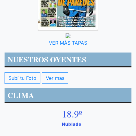
VER MÁS TAPAS
NUESTROS OYENTES
Subí tu Foto
Ver mas
CLIMA
18.9º
Nublado