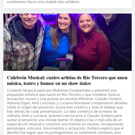
caminamos hacia una ciudad más solidaria.
Culebrón Musical: cuatro artistas de Río Tercero que unen
música, teatro y humor en un show único
Culebrón Musical pasó por Mañanas Compartidas y presentó una
propuesta artística que nació en Río Tercero y que combina música,
actuación, humor y una puesta en escena diferente. Claudio Gottero,
Adriana Esper, Ariel Lencinas y Luciana Novarese compartieron detalles
sobre el origen del proyecto, el proceso creativo y todo el trabajo que
hay detrás de cada presentación. La idea comenzó de la mano de
Adriana, Ariel y Luciana, quienes convocaron a Claudio Gottero para
sumar al proyecto una mirada teatral. El objetivo fue ir más allá de un
espectáculo musical y construir una historia en escena, incorporando
personajes, vínculos, movimientos y actuación. Gottero explicó que el
desafío fue lograr que los protagonistas no solamente cantaran, sino