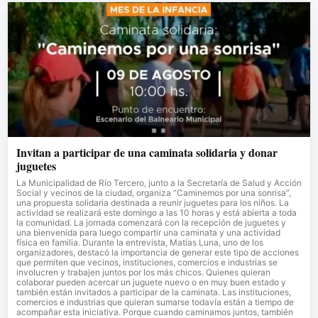
Invitan a participar de una caminata solidaria y donar
juguetes
La Municipalidad de Río Tercero, junto a la Secretaría de Salud y Acción
Social y vecinos de la ciudad, organiza “Caminemos por una sonrisa”,
una propuesta solidaria destinada a reunir juguetes para los niños. La
actividad se realizará este domingo a las 10 horas y está abierta a toda
la comunidad. La jornada comenzará con la recepción de juguetes y
una bienvenida para luego compartir una caminata y una actividad
física en familia. Durante la entrevista, Matías Luna, uno de los
organizadores, destacó la importancia de generar este tipo de acciones
que permiten que vecinos, instituciones, comercios e industrias se
involucren y trabajen juntos por los más chicos. Quienes quieran
colaborar pueden acercar un juguete nuevo o en muy buen estado y
también están invitados a participar de la caminata. Las instituciones,
comercios e industrias que quieran sumarse todavía están a tiempo de
acompañar esta iniciativa. Porque cuando caminamos juntos, también