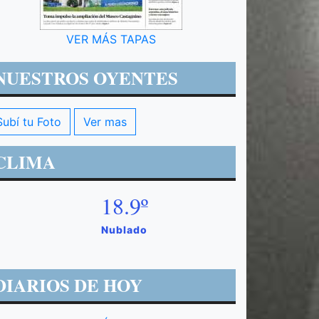
VER MÁS TAPAS
NUESTROS OYENTES
Subí tu Foto
Ver mas
CLIMA
18.9º
Nublado
DIARIOS DE HOY