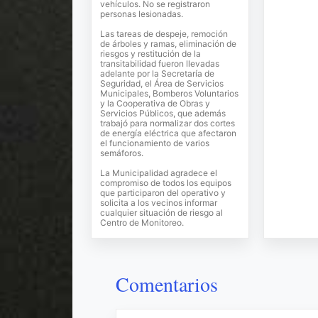
vehículos. No se registraron
personas lesionadas.
Las tareas de despeje, remoción
de árboles y ramas, eliminación de
riesgos y restitución de la
transitabilidad fueron llevadas
adelante por la Secretaría de
Seguridad, el Área de Servicios
Municipales, Bomberos Voluntarios
y la Cooperativa de Obras y
Servicios Públicos, que además
trabajó para normalizar dos cortes
de energía eléctrica que afectaron
el funcionamiento de varios
semáforos.
La Municipalidad agradece el
compromiso de todos los equipos
que participaron del operativo y
solicita a los vecinos informar
cualquier situación de riesgo al
Centro de Monitoreo.
Comentarios