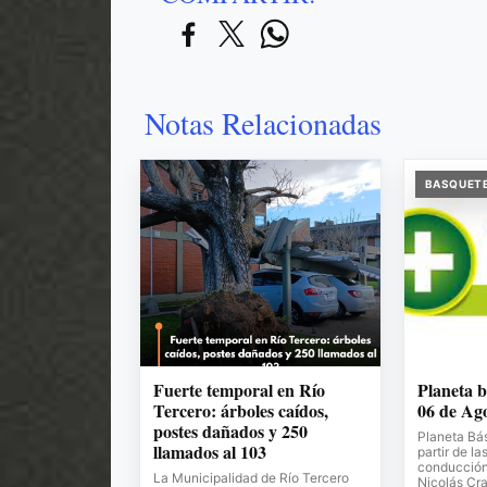
Notas Relacionadas
BASQUET
Fuerte temporal en Río
Planeta b
Tercero: árboles caídos,
06 de Ag
postes dañados y 250
Planeta Bá
llamados al 103
partir de la
conducción 
La Municipalidad de Río Tercero
Nicolás Cr