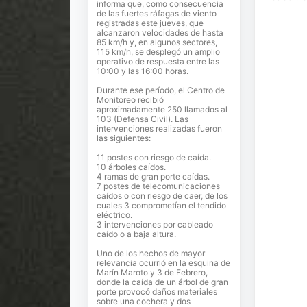
informa que, como consecuencia
de las fuertes ráfagas de viento
registradas este jueves, que
alcanzaron velocidades de hasta
85 km/h y, en algunos sectores,
115 km/h, se desplegó un amplio
operativo de respuesta entre las
10:00 y las 16:00 horas.
Durante ese período, el Centro de
Monitoreo recibió
aproximadamente 250 llamados al
103 (Defensa Civil). Las
intervenciones realizadas fueron
las siguientes:
11 postes con riesgo de caída.
10 árboles caídos.
4 ramas de gran porte caídas.
7 postes de telecomunicaciones
caídos o con riesgo de caer, de los
cuales 3 comprometían el tendido
eléctrico.
3 intervenciones por cableado
caído o a baja altura.
Uno de los hechos de mayor
relevancia ocurrió en la esquina de
Marín Maroto y 3 de Febrero,
donde la caída de un árbol de gran
porte provocó daños materiales
sobre una cochera y dos