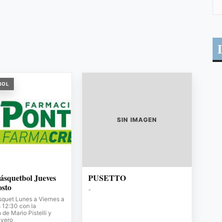
BOL
SIN IMAGEN
ásquetbol Jueves
PUSETTO
osto
-
squet Lunes a Viernes a
s 12:30 con la
de Mario Pistelli y
avero