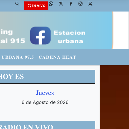
@fmradiourbana - INSTAGRAM: urbanario3 WHATSAPP: 3571569969
EN VIVO
URBANA 97.5
CADENA HEAT
HOY ES
Jueves
6 de Agosto de 2026
RADIO EN VIVO