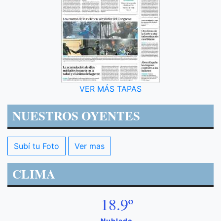
VER MÁS TAPAS
NUESTROS OYENTES
Subí tu Foto
Ver mas
CLIMA
18.9º
Nublado