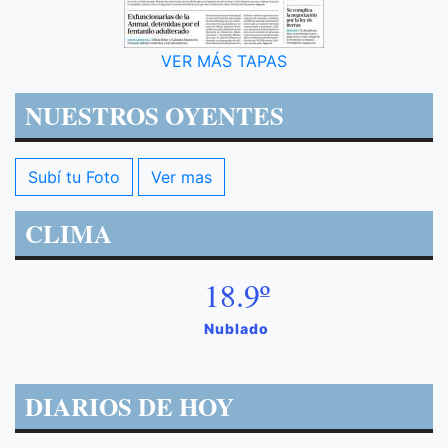
VER MÁS TAPAS
NUESTROS OYENTES
Subí tu Foto
Ver mas
CLIMA
18.9º
Nublado
DIARIOS DE HOY