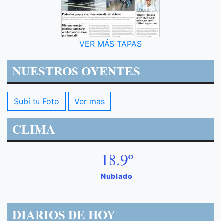
VER MÁS TAPAS
NUESTROS OYENTES
Subí tu Foto
Ver mas
CLIMA
18.9º
Nublado
DIARIOS DE HOY