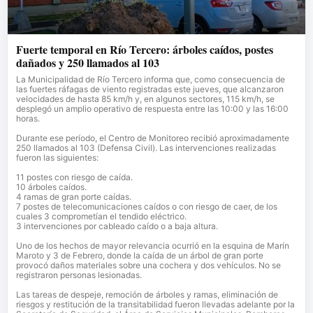
Fuerte temporal en Río Tercero: árboles caídos, postes
dañados y 250 llamados al 103
La Municipalidad de Río Tercero informa que, como consecuencia de
las fuertes ráfagas de viento registradas este jueves, que alcanzaron
velocidades de hasta 85 km/h y, en algunos sectores, 115 km/h, se
desplegó un amplio operativo de respuesta entre las 10:00 y las 16:00
horas.
Durante ese período, el Centro de Monitoreo recibió aproximadamente
250 llamados al 103 (Defensa Civil). Las intervenciones realizadas
fueron las siguientes:
11 postes con riesgo de caída.
10 árboles caídos.
4 ramas de gran porte caídas.
7 postes de telecomunicaciones caídos o con riesgo de caer, de los
cuales 3 comprometían el tendido eléctrico.
3 intervenciones por cableado caído o a baja altura.
Uno de los hechos de mayor relevancia ocurrió en la esquina de Marín
Maroto y 3 de Febrero, donde la caída de un árbol de gran porte
provocó daños materiales sobre una cochera y dos vehículos. No se
registraron personas lesionadas.
Las tareas de despeje, remoción de árboles y ramas, eliminación de
riesgos y restitución de la transitabilidad fueron llevadas adelante por la