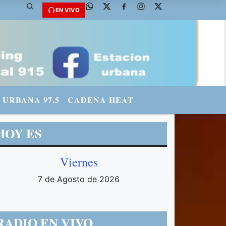
@fmradiourbana - INSTAGRAM: urbanario3 WHATSAPP: 3571569969
EN VIVO
URBANA 97.5
CADENA HEAT
HOY ES
Viernes
7 de Agosto de 2026
RADIO EN VIVO