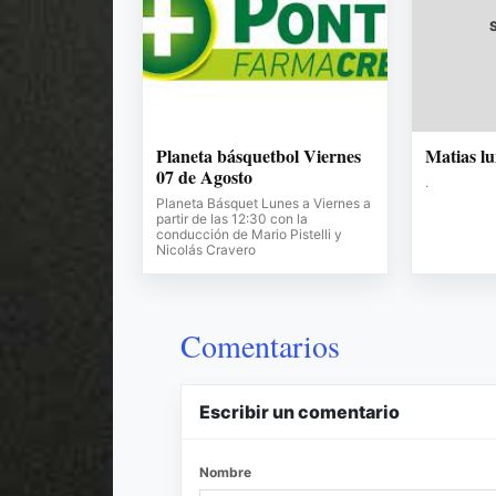
Planeta básquetbol Viernes
Matias l
07 de Agosto
.
Planeta Básquet Lunes a Viernes a
partir de las 12:30 con la
conducción de Mario Pistelli y
Nicolás Cravero
Comentarios
Escribir un comentario
Nombre