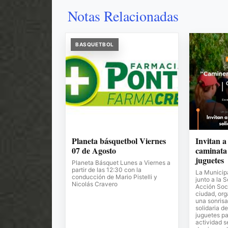
Notas Relacionadas
BASQUETBOL
Planeta básquetbol Viernes
Invitan a
07 de Agosto
caminata 
juguetes
Planeta Básquet Lunes a Viernes a
partir de las 12:30 con la
La Municipa
conducción de Mario Pistelli y
junto a la 
Nicolás Cravero
Acción Soci
ciudad, or
una sonrisa
solidaria de
juguetes pa
actividad s