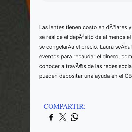
Las lentes tienen costo en dÃ³lares 
se realice el depÃ³sito de al menos e
se congelarÃ­a el precio. Laura seÃ±a
eventos para recaudar el dinero, com
conocer a travÃ©s de las redes socia
pueden depositar una ayuda en el
COMPARTIR: