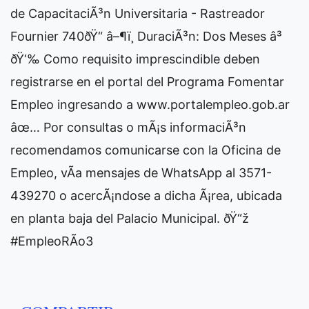
de CapacitaciÃ³n Universitaria - Rastreador
Fournier 740ðŸ“ â–¶ï¸ DuraciÃ³n: Dos Meses â³
ðŸ‘‰ Como requisito imprescindible deben
registrarse en el portal del Programa Fomentar
Empleo ingresando a www.portalempleo.gob.ar
âœ… Por consultas o mÃ¡s informaciÃ³n
recomendamos comunicarse con la Oficina de
Empleo, vÃ­a mensajes de WhatsApp al 3571-
439270 o acercÃ¡ndose a dicha Ã¡rea, ubicada
en planta baja del Palacio Municipal. ðŸ“ž
#EmpleoRÃ­o3