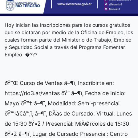
Hoy inician las inscripciones para los cursos gratuitos
que se dictarán por medio de la Oficina de Empleo, los
cuales forman parte del Ministerio de Trabajo, Empleo
y Seguridad Social a través del Programa Fomentar
Empleo. �???
ðŸ“Œ Curso de Ventas â–¶ï¸ Inscribirte en:
https://rio3.ar/ventas ðŸ“ â–¶ï¸ Fecha de Inicio:
Mayo ðŸ“† â–¶ï¸ Modalidad: Semi-presencial
ðŸ™‹â€â™‚ï¸ â–¶ï¸ DÃ­as de Cursado: Virtual: Lunes
de 15:30 ðŸ•ž / Presencial: MiÃ©rcoles de 15:30
ðŸ•ž â–¶ï¸ Lugar de Cursado Presencial: Centro