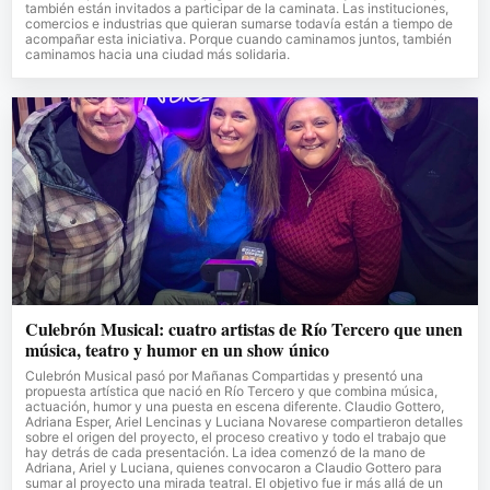
también están invitados a participar de la caminata. Las instituciones,
comercios e industrias que quieran sumarse todavía están a tiempo de
acompañar esta iniciativa. Porque cuando caminamos juntos, también
caminamos hacia una ciudad más solidaria.
Culebrón Musical: cuatro artistas de Río Tercero que unen
música, teatro y humor en un show único
Culebrón Musical pasó por Mañanas Compartidas y presentó una
propuesta artística que nació en Río Tercero y que combina música,
actuación, humor y una puesta en escena diferente. Claudio Gottero,
Adriana Esper, Ariel Lencinas y Luciana Novarese compartieron detalles
sobre el origen del proyecto, el proceso creativo y todo el trabajo que
hay detrás de cada presentación. La idea comenzó de la mano de
Adriana, Ariel y Luciana, quienes convocaron a Claudio Gottero para
sumar al proyecto una mirada teatral. El objetivo fue ir más allá de un