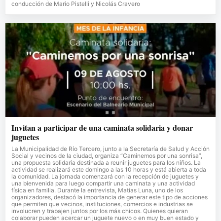
conducción de Mario Pistelli y Nicolás Cravero
Invitan a participar de una caminata solidaria y donar
juguetes
La Municipalidad de Río Tercero, junto a la Secretaría de Salud y Acción
Social y vecinos de la ciudad, organiza “Caminemos por una sonrisa”,
una propuesta solidaria destinada a reunir juguetes para los niños. La
actividad se realizará este domingo a las 10 horas y está abierta a toda
la comunidad. La jornada comenzará con la recepción de juguetes y
una bienvenida para luego compartir una caminata y una actividad
física en familia. Durante la entrevista, Matías Luna, uno de los
organizadores, destacó la importancia de generar este tipo de acciones
que permiten que vecinos, instituciones, comercios e industrias se
involucren y trabajen juntos por los más chicos. Quienes quieran
colaborar pueden acercar un juguete nuevo o en muy buen estado y