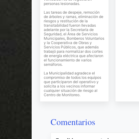
personas lesionadas.
Las tareas de despeje, remoción
de árboles y ramas, eliminación de
riesgos y restitución de la
transitabilidad fueron llevadas
adelante por la Secretaría de
Seguridad, el Área de Servicios
Municipales, Bomberos Voluntarios
y la Cooperativa de Obras y
Servicios Públicos, que además
trabajó para normalizar dos cortes
de energía eléctrica que afectaron
el funcionamiento de varios
semáforos.
La Municipalidad agradece el
compromiso de todos los equipos
que participaron del operativo y
solicita a los vecinos informar
cualquier situación de riesgo al
Centro de Monitoreo.
Comentarios