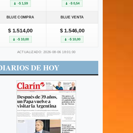
-$ 1,59
-$ 0,54
BLUE COMPRA
BLUE VENTA
$ 1.514,00
$ 1.546,00
-$ 10,00
-$ 10,00
ACTUALIZADO: 2026-08-06 18:01:00
DIARIOS DE HOY