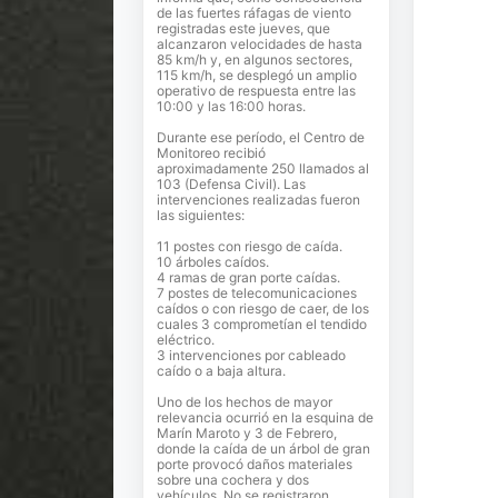
de las fuertes ráfagas de viento
registradas este jueves, que
alcanzaron velocidades de hasta
85 km/h y, en algunos sectores,
115 km/h, se desplegó un amplio
operativo de respuesta entre las
10:00 y las 16:00 horas.
Durante ese período, el Centro de
Monitoreo recibió
aproximadamente 250 llamados al
103 (Defensa Civil). Las
intervenciones realizadas fueron
las siguientes:
11 postes con riesgo de caída.
10 árboles caídos.
4 ramas de gran porte caídas.
7 postes de telecomunicaciones
caídos o con riesgo de caer, de los
cuales 3 comprometían el tendido
eléctrico.
3 intervenciones por cableado
caído o a baja altura.
Uno de los hechos de mayor
relevancia ocurrió en la esquina de
Marín Maroto y 3 de Febrero,
donde la caída de un árbol de gran
porte provocó daños materiales
sobre una cochera y dos
vehículos. No se registraron