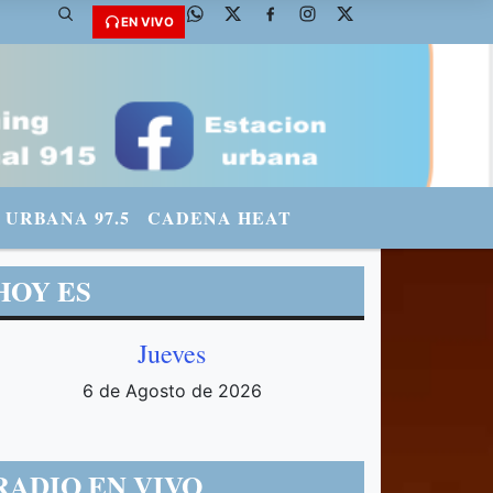
@fmradiourbana - INSTAGRAM: urbanario3 WHATSAPP: 3571569969
EN VIVO
URBANA 97.5
CADENA HEAT
HOY ES
Jueves
6 de Agosto de 2026
RADIO EN VIVO