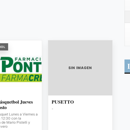
BOL
SIN IMAGEN
ásquetbol Jueves
PUSETTO
osto
-
squet Lunes a Viernes a
s 12:30 con la
de Mario Pistelli y
avero