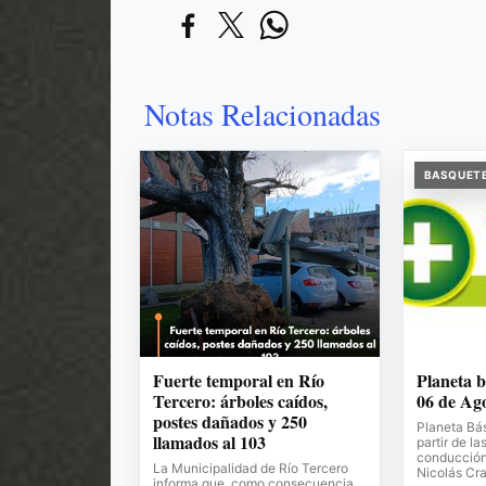
Notas Relacionadas
BASQUET
Fuerte temporal en Río
Planeta b
Tercero: árboles caídos,
06 de Ag
postes dañados y 250
Planeta Bá
llamados al 103
partir de la
conducción 
La Municipalidad de Río Tercero
Nicolás Cr
informa que, como consecuencia