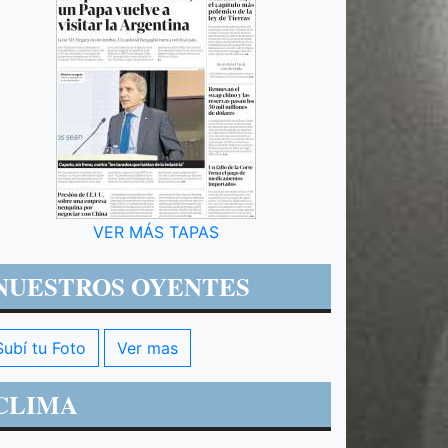
VER MÁS TAPAS
NUESTROS OYENTES
Subí tu Foto
Ver mas
CLIMA