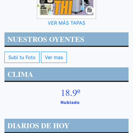
VER MÁS TAPAS
NUESTROS OYENTES
Subí tu Foto
Ver mas
CLIMA
18.9º
Nublado
DIARIOS DE HOY