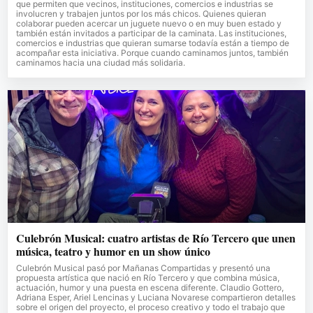
que permiten que vecinos, instituciones, comercios e industrias se
involucren y trabajen juntos por los más chicos. Quienes quieran
colaborar pueden acercar un juguete nuevo o en muy buen estado y
también están invitados a participar de la caminata. Las instituciones,
comercios e industrias que quieran sumarse todavía están a tiempo de
acompañar esta iniciativa. Porque cuando caminamos juntos, también
caminamos hacia una ciudad más solidaria.
Culebrón Musical: cuatro artistas de Río Tercero que unen
música, teatro y humor en un show único
Culebrón Musical pasó por Mañanas Compartidas y presentó una
propuesta artística que nació en Río Tercero y que combina música,
actuación, humor y una puesta en escena diferente. Claudio Gottero,
Adriana Esper, Ariel Lencinas y Luciana Novarese compartieron detalles
sobre el origen del proyecto, el proceso creativo y todo el trabajo que