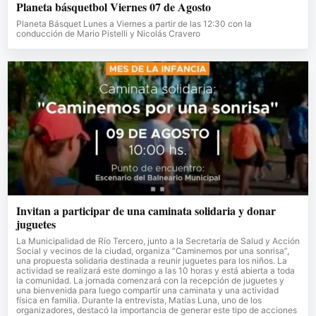
Planeta básquetbol Viernes 07 de Agosto
Planeta Básquet Lunes a Viernes a partir de las 12:30 con la
conducción de Mario Pistelli y Nicolás Cravero
Invitan a participar de una caminata solidaria y donar
juguetes
La Municipalidad de Río Tercero, junto a la Secretaría de Salud y Acción
Social y vecinos de la ciudad, organiza “Caminemos por una sonrisa”,
una propuesta solidaria destinada a reunir juguetes para los niños. La
actividad se realizará este domingo a las 10 horas y está abierta a toda
la comunidad. La jornada comenzará con la recepción de juguetes y
una bienvenida para luego compartir una caminata y una actividad
física en familia. Durante la entrevista, Matías Luna, uno de los
organizadores, destacó la importancia de generar este tipo de acciones