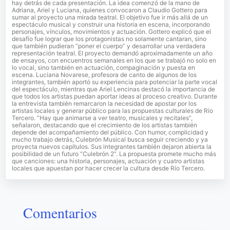
hay detrás de cada presentación. La idea comenzó de la mano de
Adriana, Ariel y Luciana, quienes convocaron a Claudio Gottero para
sumar al proyecto una mirada teatral. El objetivo fue ir más allá de un
espectáculo musical y construir una historia en escena, incorporando
personajes, vínculos, movimientos y actuación. Gottero explicó que el
desafío fue lograr que los protagonistas no solamente cantaran, sino
que también pudieran “poner el cuerpo” y desarrollar una verdadera
representación teatral. El proyecto demandó aproximadamente un año
de ensayos, con encuentros semanales en los que se trabajó no solo en
lo vocal, sino también en actuación, compaginación y puesta en
escena. Luciana Novarese, profesora de canto de algunos de los
integrantes, también aportó su experiencia para potenciar la parte vocal
del espectáculo, mientras que Ariel Lencinas destacó la importancia de
que todos los artistas puedan aportar ideas al proceso creativo. Durante
la entrevista también remarcaron la necesidad de apostar por los
artistas locales y generar público para las propuestas culturales de Río
Tercero. “Hay que animarse a ver teatro, musicales y recitales”,
señalaron, destacando que el crecimiento de los artistas también
depende del acompañamiento del público. Con humor, complicidad y
mucho trabajo detrás, Culebrón Musical busca seguir creciendo y ya
proyecta nuevos capítulos. Sus integrantes también dejaron abierta la
posibilidad de un futuro “Culebrón 2”. La propuesta promete mucho más
que canciones: una historia, personajes, actuación y cuatro artistas
locales que apuestan por hacer crecer la cultura desde Río Tercero.
Comentarios