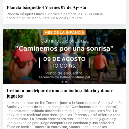
Planeta básquetbol Viernes 07 de Agosto
Planeta Básquet Lunes a Viernes a partir de las 12:30 con la
conducción de Mario Pistelli y Nicolás Cravero
Invitan a participar de una caminata solidaria y donar
juguetes
La Municipalidad de Río Tercero, junto a la Secretaría de Salud y Acción
Social y vecinos de la ciudad, organiza “Caminemos por una sonrisa”,
una propuesta solidaria destinada a reunir juguetes para los niños. La
actividad se realizará este domingo a las 10 horas y está abierta a toda
la comunidad. La jornada comenzará con la recepción de juguetes y
una bienvenida para luego compartir una caminata y una actividad
física en familia. Durante la entrevista, Matías Luna, uno de los