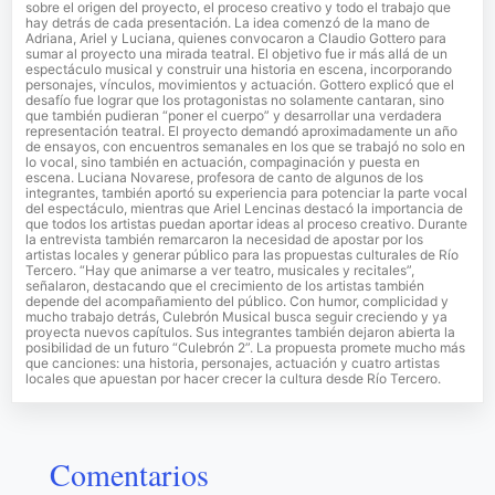
sobre el origen del proyecto, el proceso creativo y todo el trabajo que
hay detrás de cada presentación. La idea comenzó de la mano de
Adriana, Ariel y Luciana, quienes convocaron a Claudio Gottero para
sumar al proyecto una mirada teatral. El objetivo fue ir más allá de un
espectáculo musical y construir una historia en escena, incorporando
personajes, vínculos, movimientos y actuación. Gottero explicó que el
desafío fue lograr que los protagonistas no solamente cantaran, sino
que también pudieran “poner el cuerpo” y desarrollar una verdadera
representación teatral. El proyecto demandó aproximadamente un año
de ensayos, con encuentros semanales en los que se trabajó no solo en
lo vocal, sino también en actuación, compaginación y puesta en
escena. Luciana Novarese, profesora de canto de algunos de los
integrantes, también aportó su experiencia para potenciar la parte vocal
del espectáculo, mientras que Ariel Lencinas destacó la importancia de
que todos los artistas puedan aportar ideas al proceso creativo. Durante
la entrevista también remarcaron la necesidad de apostar por los
artistas locales y generar público para las propuestas culturales de Río
Tercero. “Hay que animarse a ver teatro, musicales y recitales”,
señalaron, destacando que el crecimiento de los artistas también
depende del acompañamiento del público. Con humor, complicidad y
mucho trabajo detrás, Culebrón Musical busca seguir creciendo y ya
proyecta nuevos capítulos. Sus integrantes también dejaron abierta la
posibilidad de un futuro “Culebrón 2”. La propuesta promete mucho más
que canciones: una historia, personajes, actuación y cuatro artistas
locales que apuestan por hacer crecer la cultura desde Río Tercero.
Comentarios