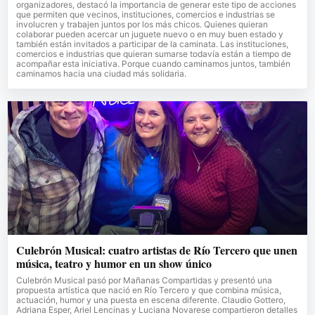
organizadores, destacó la importancia de generar este tipo de acciones
que permiten que vecinos, instituciones, comercios e industrias se
involucren y trabajen juntos por los más chicos. Quienes quieran
colaborar pueden acercar un juguete nuevo o en muy buen estado y
también están invitados a participar de la caminata. Las instituciones,
comercios e industrias que quieran sumarse todavía están a tiempo de
acompañar esta iniciativa. Porque cuando caminamos juntos, también
caminamos hacia una ciudad más solidaria.
Culebrón Musical: cuatro artistas de Río Tercero que unen
música, teatro y humor en un show único
Culebrón Musical pasó por Mañanas Compartidas y presentó una
propuesta artística que nació en Río Tercero y que combina música,
actuación, humor y una puesta en escena diferente. Claudio Gottero,
Adriana Esper, Ariel Lencinas y Luciana Novarese compartieron detalles