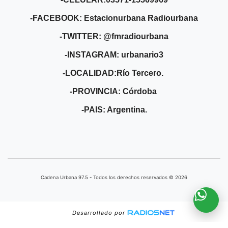
-FACEBOOK: Estacionurbana Radiourbana
-TWITTER: @fmradiourbana
-INSTAGRAM: urbanario3
-LOCALIDAD:Río Tercero.
-PROVINCIA: Córdoba
-PAIS: Argentina.
Cadena Urbana ​97.5 - Todos los derechos reservados © 2026
Desarrollado por
', {'name':'b'}); ga('b.send', 'pageview');