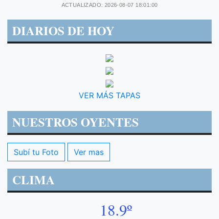
ACTUALIZADO: 2026-08-07 18:01:00
DIARIOS DE HOY
VER MÁS TAPAS
NUESTROS OYENTES
Subí tu Foto
Ver mas
CLIMA
18.9º