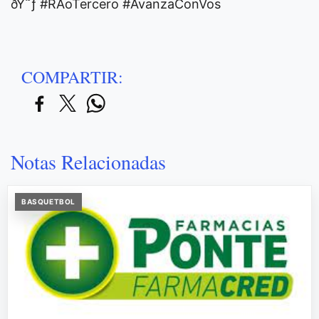
ðŸ˜ƒ #RÃ­oTercero #AvanzaConVos
COMPARTIR:
Notas Relacionadas
BASQUETBOL