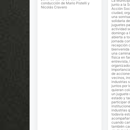
La Municipa
conducción de Mario Pistelli y
junto a la 
Nicolás Cravero
Acción Soci
ciudad, or
una sonrisa
solidaria de
juguetes pa
actividad s
domingo a l
abierta a t
jornada co
recepción 
bienvenida 
una camina
física en fa
entrevista,
organizador
importancia
de accione
vecinos, in
industrias 
juntos por 
quieran co
un juguete
estado y ta
participar 
institucion
industrias 
todavía est
acompañar e
cuando cam
también ca