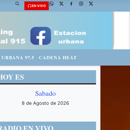
mradiourbana - INSTAGRAM: urbanario3 WHATSAPP: 3571569969
EN VIVO
URBANA 97.5
CADENA HEAT
HOY ES
Sabado
8 de Agosto de 2026
RADIO EN VIVO