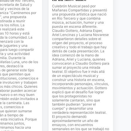
lidad de Río Tercero,
Secretaría de Salud y
Culebrón Musical pasó por
al y vecinos de la
Mañanas Compartidas y presentó
ganiza “Caminemos por
una propuesta artística que nació
”, una propuesta
en Río Tercero y que combina
stinada a reunir
música, actuación, humor y una
ra los niños. La
puesta en escena diferente.
e realizará este
Claudio Gottero, Adriana Esper,
as 10 horas y está
Ariel Lencinas y Luciana Novarese
oda la comunidad. La
compartieron detalles sobre el
menzará con la
origen del proyecto, el proceso
de juguetes y una
creativo y todo el trabajo que hay
para luego compartir
detrás de cada presentación. La
ta y una actividad
idea comenzó de la mano de
milia. Durante la
Adriana, Ariel y Luciana, quienes
 Matías Luna, uno de los
convocaron a Claudio Gottero para
es, destacó la
sumar al proyecto una mirada
 de generar este tipo
teatral. El objetivo fue ir más allá
s que permiten que
de un espectáculo musical y
stituciones, comercios e
construir una historia en escena,
se involucren y trabajen
incorporando personajes, vínculos,
los más chicos. Quienes
movimientos y actuación. Gottero
laborar pueden acercar
explicó que el desafío fue lograr
 nuevo o en muy buen
que los protagonistas no
mbién están invitados a
solamente cantaran, sino que
de la caminata. Las
también pudieran “poner el
es, comercios e
cuerpo” y desarrollar una
que quieran sumarse
verdadera representación teatral.
án a tiempo de
El proyecto demandó
sta iniciativa. Porque
aproximadamente un año de
inamos juntos,
ensayos, con encuentros
minamos hacia una
semanales en los que se trabajó no