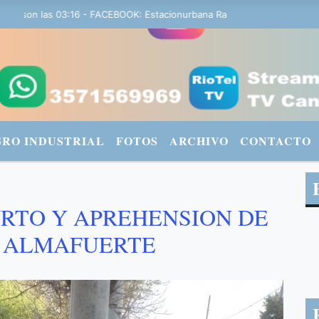
n las 03:16 - FACEBOOK: Estacionurbana Radiourbana - TWITTER: @f
GRO INDUSTRIAL
FOTOS
ARCHIVO
CONTACTO
URTO Y APREHENSION DE
N ALMAFUERTE