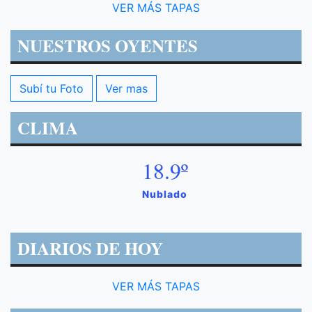
VER MÁS TAPAS
NUESTROS OYENTES
Subí tu Foto
Ver mas
CLIMA
18.9º
Nublado
DIARIOS DE HOY
VER MÁS TAPAS