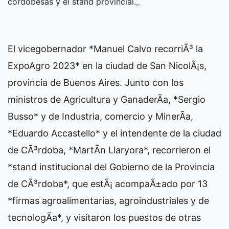
cordobesas y el stand provincial._
El vicegobernador *Manuel Calvo recorriÃ³ la
ExpoAgro 2023* en la ciudad de San NicolÃ¡s,
provincia de Buenos Aires. Junto con los
ministros de Agricultura y GanaderÃ­a, *Sergio
Busso* y de Industria, comercio y MinerÃ­a,
*Eduardo Accastello* y el intendente de la ciudad
de CÃ³rdoba, *MartÃ­n Llaryora*, recorrieron el
*stand institucional del Gobierno de la Provincia
de CÃ³rdoba*, que estÃ¡ acompaÃ±ado por 13
*firmas agroalimentarias, agroindustriales y de
tecnologÃ­a*, y visitaron los puestos de otras