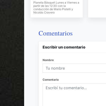
Planeta Básquet Lunes a Viernes a
partir de las 12:30 con la
conducción de Mario Pistelli y
Nicolás Cravero
Comentarios
Escribir un comentario
Nombre
Comentario