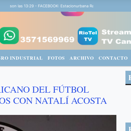
 son las 13:29 - FACEBOOK: Estacionurbana Radiourbana - TWITTER: 
GRO INDUSTRIAL
FOTOS
ARCHIVO
CONTACTO
RICANO DEL FÚTBOL
S CON NATALÍ ACOSTA