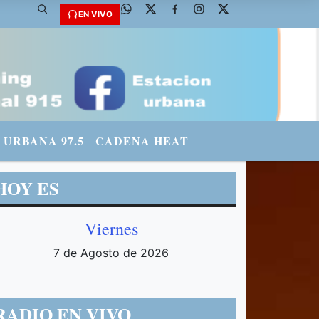
@fmradiourbana - INSTAGRAM: urbanario3 WHATSAPP: 3571569969
EN VIVO
URBANA 97.5
CADENA HEAT
HOY ES
Viernes
7 de Agosto de 2026
RADIO EN VIVO