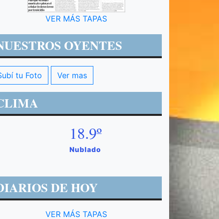
VER MÁS TAPAS
NUESTROS OYENTES
Subí tu Foto
Ver mas
CLIMA
18.9º
Nublado
DIARIOS DE HOY
VER MÁS TAPAS