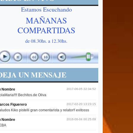
Estamos Escuchando
MAÑANAS
COMPARTIDAS
de 08.30hs. a 12.30hs.
DEJA UN MENSAJE