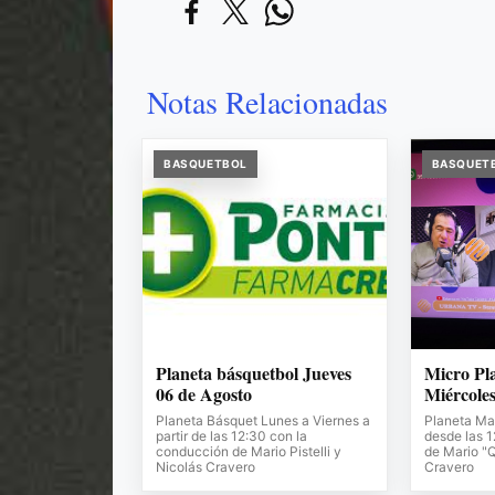
Notas Relacionadas
BASQUETBOL
BASQUET
Planeta básquetbol Jueves
Micro Pl
06 de Agosto
Miércoles
Planeta Básquet Lunes a Viernes a
Planeta Ma
partir de las 12:30 con la
desde las 
conducción de Mario Pistelli y
de Mario "Q
Nicolás Cravero
Cravero