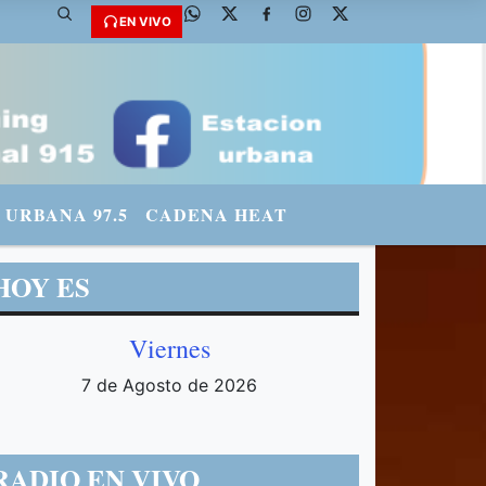
: @fmradiourbana - INSTAGRAM: urbanario3 WHATSAPP: 3571569969
EN VIVO
URBANA 97.5
CADENA HEAT
HOY ES
Viernes
7 de Agosto de 2026
RADIO EN VIVO