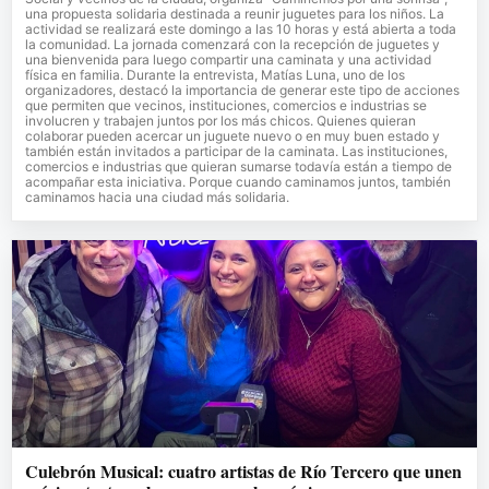
una propuesta solidaria destinada a reunir juguetes para los niños. La
actividad se realizará este domingo a las 10 horas y está abierta a toda
la comunidad. La jornada comenzará con la recepción de juguetes y
una bienvenida para luego compartir una caminata y una actividad
física en familia. Durante la entrevista, Matías Luna, uno de los
organizadores, destacó la importancia de generar este tipo de acciones
que permiten que vecinos, instituciones, comercios e industrias se
involucren y trabajen juntos por los más chicos. Quienes quieran
colaborar pueden acercar un juguete nuevo o en muy buen estado y
también están invitados a participar de la caminata. Las instituciones,
comercios e industrias que quieran sumarse todavía están a tiempo de
acompañar esta iniciativa. Porque cuando caminamos juntos, también
caminamos hacia una ciudad más solidaria.
Culebrón Musical: cuatro artistas de Río Tercero que unen