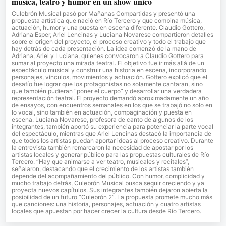
música, teatro y humor en un show único
Culebrón Musical pasó por Mañanas Compartidas y presentó una
propuesta artística que nació en Río Tercero y que combina música,
actuación, humor y una puesta en escena diferente. Claudio Gottero,
Adriana Esper, Ariel Lencinas y Luciana Novarese compartieron detalles
sobre el origen del proyecto, el proceso creativo y todo el trabajo que
hay detrás de cada presentación. La idea comenzó de la mano de
Adriana, Ariel y Luciana, quienes convocaron a Claudio Gottero para
sumar al proyecto una mirada teatral. El objetivo fue ir más allá de un
espectáculo musical y construir una historia en escena, incorporando
personajes, vínculos, movimientos y actuación. Gottero explicó que el
desafío fue lograr que los protagonistas no solamente cantaran, sino
que también pudieran “poner el cuerpo” y desarrollar una verdadera
representación teatral. El proyecto demandó aproximadamente un año
de ensayos, con encuentros semanales en los que se trabajó no solo en
lo vocal, sino también en actuación, compaginación y puesta en
escena. Luciana Novarese, profesora de canto de algunos de los
integrantes, también aportó su experiencia para potenciar la parte vocal
del espectáculo, mientras que Ariel Lencinas destacó la importancia de
que todos los artistas puedan aportar ideas al proceso creativo. Durante
la entrevista también remarcaron la necesidad de apostar por los
artistas locales y generar público para las propuestas culturales de Río
Tercero. “Hay que animarse a ver teatro, musicales y recitales”,
señalaron, destacando que el crecimiento de los artistas también
depende del acompañamiento del público. Con humor, complicidad y
mucho trabajo detrás, Culebrón Musical busca seguir creciendo y ya
proyecta nuevos capítulos. Sus integrantes también dejaron abierta la
posibilidad de un futuro “Culebrón 2”. La propuesta promete mucho más
que canciones: una historia, personajes, actuación y cuatro artistas
locales que apuestan por hacer crecer la cultura desde Río Tercero.