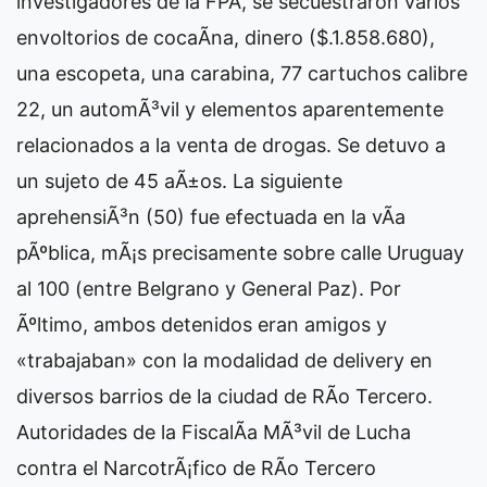
investigadores de la FPA, se secuestraron varios
envoltorios de cocaÃ­na, dinero ($.1.858.680),
una escopeta, una carabina, 77 cartuchos calibre
22, un automÃ³vil y elementos aparentemente
relacionados a la venta de drogas. Se detuvo a
un sujeto de 45 aÃ±os. La siguiente
aprehensiÃ³n (50) fue efectuada en la vÃ­a
pÃºblica, mÃ¡s precisamente sobre calle Uruguay
al 100 (entre Belgrano y General Paz). Por
Ãºltimo, ambos detenidos eran amigos y
«trabajaban» con la modalidad de delivery en
diversos barrios de la ciudad de RÃ­o Tercero.
Autoridades de la FiscalÃ­a MÃ³vil de Lucha
contra el NarcotrÃ¡fico de RÃ­o Tercero