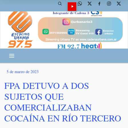
5 de marzo de 2023
FPA DETUVO A DOS
SUJETOS QUE
COMERCIALIZABAN
COCAÍNA EN RÍO TERCERO