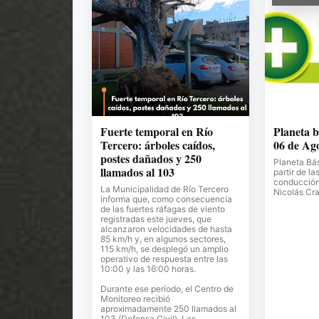
Fuerte temporal en Río
Planeta b
Tercero: árboles caídos,
06 de Ag
postes dañados y 250
Planeta Bá
llamados al 103
partir de la
conducción 
La Municipalidad de Río Tercero
Nicolás Cr
informa que, como consecuencia
de las fuertes ráfagas de viento
registradas este jueves, que
alcanzaron velocidades de hasta
85 km/h y, en algunos sectores,
115 km/h, se desplegó un amplio
operativo de respuesta entre las
10:00 y las 16:00 horas.
Durante ese período, el Centro de
Monitoreo recibió
aproximadamente 250 llamados al
103 (Defensa Civil). Las