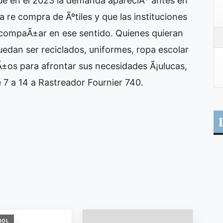
e en el 2023 la demanda apareciÃ³ antes en
a re compra de Ãºtiles y que las instituciones
 acompaÃ±ar en ese sentido. Quienes quieran
uedan ser reciclados, uniformes, ropa escolar
iÃ±os para afrontar sus necesidades Ã¡ulucas,
e 7 a 14 a Rastreador Fournier 740.
BOL