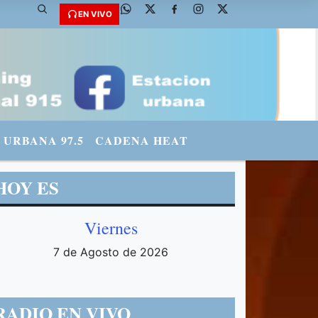
fmradiourbana - INSTAGRAM: urbanario3 WHATSAPP: 3571569969
EN VIVO
URBANA 97.5
CADENA HEAT
HOY ES
Viernes
7 de Agosto de 2026
RADIO EN VIVO