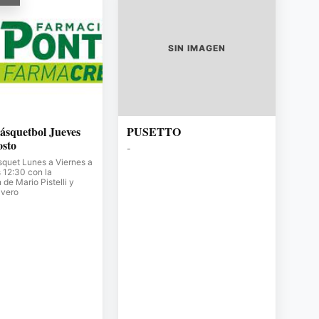
SIN IMAGEN
ásquetbol Jueves
PUSETTO
osto
-
squet Lunes a Viernes a
s 12:30 con la
de Mario Pistelli y
avero