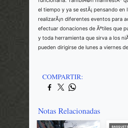
funcionaria. TambiÃ©n manifestÃ³ qu
el tiempo y ya se estÃ¡ pensando en l
realizarÃ¡n diferentes eventos para
efectuar donaciones de Ãºtiles que p
y toda herramienta que sirva a los n
pueden dirigirse de lunes a viernes d
COMPARTIR:
Notas Relacionadas
BASQUET