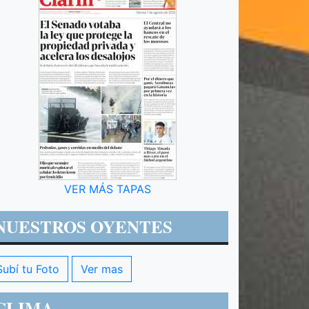
VER MÁS TAPAS
NUESTROS OYENTES
Subí tu Foto
Ver mas
CLIMA