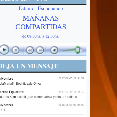
Estamos Escuchando
MAÑANAS
COMPARTIDAS
de 08.30hs. a 12.30hs.
DEJA UN MENSAJE