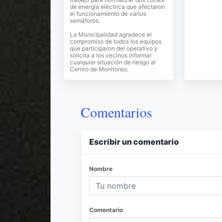
de energía eléctrica que afectaron
el funcionamiento de varios
semáforos.
La Municipalidad agradece el
compromiso de todos los equipos
que participaron del operativo y
solicita a los vecinos informar
cualquier situación de riesgo al
Centro de Monitoreo.
Comentarios
Escribir un comentario
Nombre
Comentario