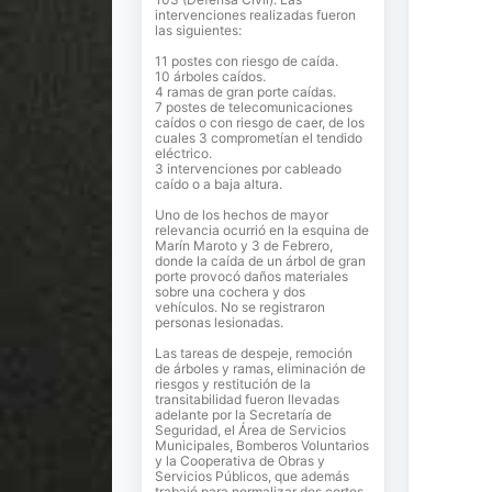
intervenciones realizadas fueron
las siguientes:
11 postes con riesgo de caída.
10 árboles caídos.
4 ramas de gran porte caídas.
7 postes de telecomunicaciones
caídos o con riesgo de caer, de los
cuales 3 comprometían el tendido
eléctrico.
3 intervenciones por cableado
caído o a baja altura.
Uno de los hechos de mayor
relevancia ocurrió en la esquina de
Marín Maroto y 3 de Febrero,
donde la caída de un árbol de gran
porte provocó daños materiales
sobre una cochera y dos
vehículos. No se registraron
personas lesionadas.
Las tareas de despeje, remoción
de árboles y ramas, eliminación de
riesgos y restitución de la
transitabilidad fueron llevadas
adelante por la Secretaría de
Seguridad, el Área de Servicios
Municipales, Bomberos Voluntarios
y la Cooperativa de Obras y
Servicios Públicos, que además
trabajó para normalizar dos cortes