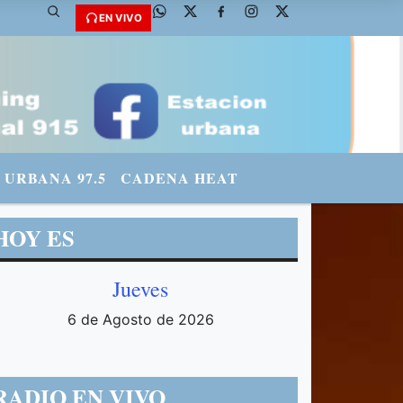
@fmradiourbana - INSTAGRAM: urbanario3 WHATSAPP: 3571569969
EN VIVO
URBANA 97.5
CADENA HEAT
HOY ES
Jueves
6 de Agosto de 2026
RADIO EN VIVO