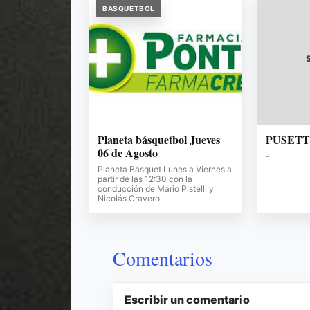
BASQUETBOL
Planeta básquetbol Jueves
PUSET
06 de Agosto
-
Planeta Básquet Lunes a Viernes a
partir de las 12:30 con la
conducción de Mario Pistelli y
Nicolás Cravero
Comentarios
Escribir un comentario