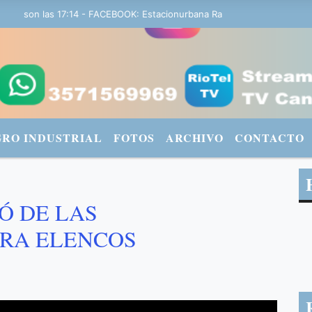
 son las 17:14 - FACEBOOK: Estacionurbana Radiourbana - TWITTER: 
GRO INDUSTRIAL
FOTOS
ARCHIVO
CONTACTO
Ó DE LAS
RA ELENCOS