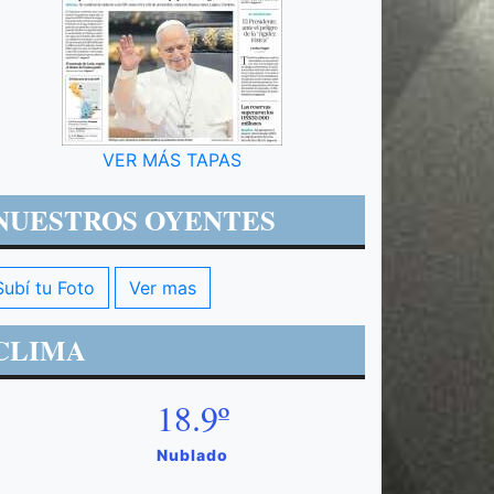
VER MÁS TAPAS
NUESTROS OYENTES
Subí tu Foto
Ver mas
CLIMA
18.9º
Nublado