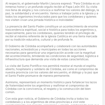
Al respecto, el gobernador Martín Llaryora expresó: “Para Córdoba es un
inmenso honor y un profundo orgullo recibir al Papa León XIV. Su visita
nos llena de alegría y nos convoca a reafirmar los valores del diálogo, la
paz, la solidaridad y el encuentro. Vamos a trabajar junto a la Iglesia y a
todos los organismos involucrados para que los cordobeses y quienes
nos visiten vivan una jornada histórica e inolvidable.”
La presencia del Santo Padre constituye un acontecimiento de enorme
trascendencia espiritual, social e histórica para todos los argentinos y,
especialmente, para los cordobeses, quienes tendrán el privilegio de
recibir al máximo referente de la Iglesia Católica en una tierra marcada
por su tradición educativa, cultural y de profunda fe.
El Gobierno de Córdoba acompañará y colaborará con las autoridades
nacionales, eclesiásticas y municipales en todas las acciones
necesarias para garantizar una organización acorde con la magnitud
del acontecimiento, brindando las condiciones de seguridad, logística e
infraestructura que demanda una visita de estas características.
La visita del Sumo Pontífice nos permitirá mostrar al mundo el espíritu
abierto, hospitalario y solidario de Córdoba, así como el compromiso de
nuestra provincia con los valores del encuentro, el diálogo y la paz que
el Santo Padre promueve de manera permanente.
Asimismo, representará un momento histórico para fortalecer los lazos
de fraternidad entre los argentinos y reafirmar el compromiso de
Córdoba con la convivencia, el respeto y la construcción del bien
común.
Con esta gran noticia, el Gobierno de Córdoba invita a todos los
cordobeses y a los argentinos de otras provincias a vivir este