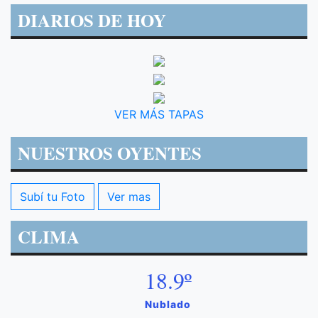
DIARIOS DE HOY
VER MÁS TAPAS
NUESTROS OYENTES
Subí tu Foto
Ver mas
CLIMA
18.9º
Nublado