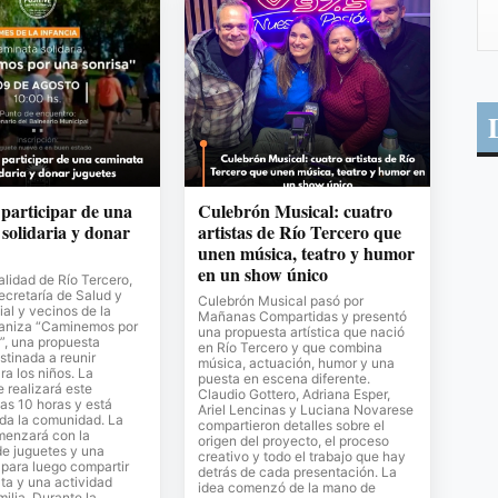
 participar de una
Culebrón Musical: cuatro
solidaria y donar
artistas de Río Tercero que
unen música, teatro y humor
en un show único
lidad de Río Tercero,
Secretaría de Salud y
Culebrón Musical pasó por
al y vecinos de la
Mañanas Compartidas y presentó
ganiza “Caminemos por
una propuesta artística que nació
”, una propuesta
en Río Tercero y que combina
stinada a reunir
música, actuación, humor y una
ra los niños. La
puesta en escena diferente.
e realizará este
Claudio Gottero, Adriana Esper,
as 10 horas y está
Ariel Lencinas y Luciana Novarese
oda la comunidad. La
compartieron detalles sobre el
menzará con la
origen del proyecto, el proceso
de juguetes y una
creativo y todo el trabajo que hay
para luego compartir
detrás de cada presentación. La
ta y una actividad
idea comenzó de la mano de
milia. Durante la