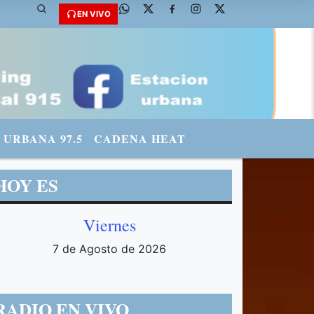
@fmradiourbana - INSTAGRAM: urbanario3 WHATSAPP: 3571569969
EN VIVO
URBANA 97.5
CADENA HEAT
HOY ES
Viernes
7 de Agosto de 2026
RADIO EN VIVO