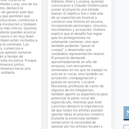
Adriana, Ariel y Luciana, quienes
 Matías Luna, uno de los
convocaron a Claudio Gottero para
es, destacó la
sumar al proyecto una mirada
 de generar este tipo
teatral. El objetivo fue ir más allá
s que permiten que
de un espectáculo musical y
stituciones, comercios e
construir una historia en escena,
se involucren y trabajen
incorporando personajes, vínculos,
los más chicos. Quienes
movimientos y actuación. Gottero
laborar pueden acercar
explicó que el desafío fue lograr
 nuevo o en muy buen
que los protagonistas no
mbién están invitados a
solamente cantaran, sino que
de la caminata. Las
también pudieran “poner el
es, comercios e
cuerpo” y desarrollar una
que quieran sumarse
verdadera representación teatral.
án a tiempo de
El proyecto demandó
sta iniciativa. Porque
aproximadamente un año de
inamos juntos,
ensayos, con encuentros
minamos hacia una
semanales en los que se trabajó no
solidaria.
solo en lo vocal, sino también en
actuación, compaginación y
puesta en escena. Luciana
Novarese, profesora de canto de
algunos de los integrantes,
también aportó su experiencia para
potenciar la parte vocal del
espectáculo, mientras que Ariel
Lencinas destacó la importancia
de que todos los artistas puedan
aportar ideas al proceso creativo.
Durante la entrevista también
remarcaron la necesidad de
apostar por los artistas locales y