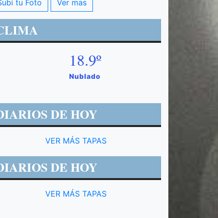
Subí tu Foto
Ver mas
CLIMA
18.9º
Nublado
DIARIOS DE HOY
VER MÁS TAPAS
DIARIOS DE HOY
VER MÁS TAPAS