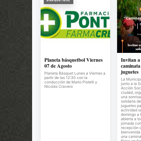
BASQUETBOL
Planeta básquetbol Viernes
Invitan a
07 de Agosto
caminata 
juguetes
Planeta Básquet Lunes a Viernes a
partir de las 12:30 con la
La Municipa
conducción de Mario Pistelli y
junto a la 
Nicolás Cravero
Acción Soci
ciudad, or
una sonrisa
solidaria de
juguetes pa
actividad s
domingo a l
abierta a t
jornada co
recepción 
bienvenida 
una camina
física en fa