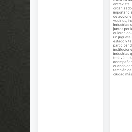
entrevista,
organizador
importancia
de accione
vecinos, in
industrias 
juntos por 
quieran co
un juguete
estado y ta
participar 
institucion
industrias 
todavía est
acompañar e
cuando cam
también ca
ciudad más 