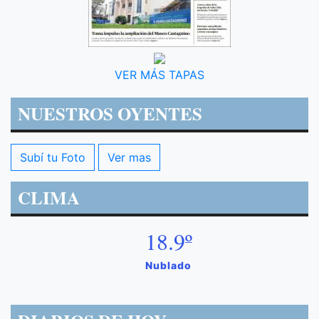
VER MÁS TAPAS
NUESTROS OYENTES
Subí tu Foto
Ver mas
CLIMA
18.9º
Nublado