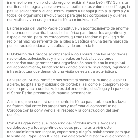
inmenso honor y un profundo orgullo recibir al Papa León XIV. Su visita
nos llena de alegría y nos convoca a reafirmar los valores del diálogo, la
paz, la solidaridad y el encuentro. Vamos a trabajar junto a la Iglesia y a
todos los organismos involucrados para que los cordobeses y quienes
nos visiten vivan una jornada histórica e inolvidable.”
La presencia del Santo Padre constituye un acontecimiento de enorme
trascendencia espiritual, social e histórica para todos los argentinos y,
especialmente, para los cordobeses, quienes tendrán el privilegio de
recibir al máximo referente de la Iglesia Católica en una tierra marcada
por su tradición educativa, cultural y de profunda fe.
El Gobierno de Córdoba acompañará y colaborará con las autoridades
nacionales, eclesiásticas y municipales en todas las acciones
necesarias para garantizar una organización acorde con la magnitud
del acontecimiento, brindando las condiciones de seguridad, logística e
infraestructura que demanda una visita de estas características.
La visita del Sumo Pontífice nos permitirá mostrar al mundo el espíritu
abierto, hospitalario y solidario de Córdoba, así como el compromiso de
nuestra provincia con los valores del encuentro, el diálogo y la paz que
el Santo Padre promueve de manera permanente.
Asimismo, representará un momento histórico para fortalecer los lazos
de fraternidad entre los argentinos y reafirmar el compromiso de
Córdoba con la convivencia, el respeto y la construcción del bien
común.
Con esta gran noticia, el Gobierno de Córdoba invita a todos los
cordobeses y a los argentinos de otras provincias a vivir este
acontecimiento con respeto, esperanza y alegría, colaborando para que
la visita del Papa León XIV sea una celebración histórica que convoque